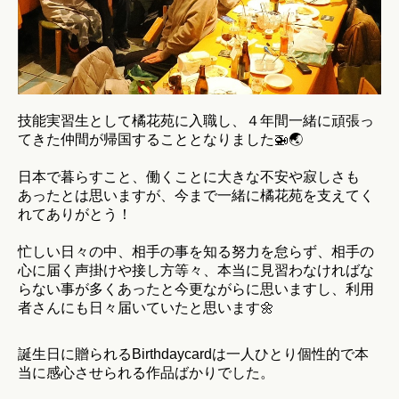
技能実習生として橘花苑に入職し、４年間一緒に頑張っ
てきた仲間が帰国することとなりました🚁🌏
日本で暮らすこと、働くことに大きな不安や寂しさも
あったとは思いますが、今まで一緒に橘花苑を支えてく
れてありがとう！
忙しい日々の中、相手の事を知る努力を怠らず、相手の
心に届く声掛けや接し方等々、本当に見習わなければな
らない事が多くあったと今更ながらに思いますし、利用
者さんにも日々届いていたと思います🌼
誕生日に贈られるBirthdaycardは一人ひとり個性的で本
当に感心させられる作品ばかりでした。