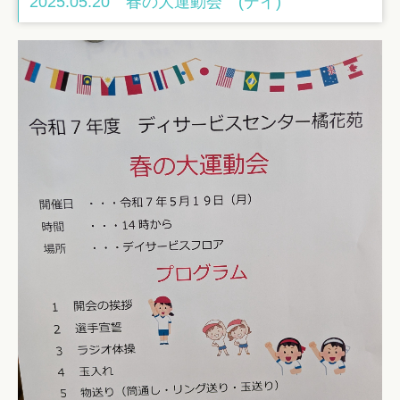
2025.05.20 春の大運動会 (デイ)
スタッフ日記（2024）
採用情報
スタッフインタビュー
働きやすさへの取組み
特養介護士（正職員）
特養介護士（パート）
理学療法士・作業療法士（正社員）
地域貢献活動
人材育成 未来への取組み
福祉局
福祉局コラム