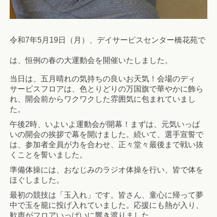
令和7年5月19日（月）、デイサービスセンター橋花苑で
は、恒例の春の大運動会を開催いたしました。
当日は、五月晴れの気持ちの良いお天気！会場のディ
サービスフロアは、色とりどりの万国旗で華やかに飾ら
れ、開会前からワクワクした雰囲気に包まれていまし
た。
午後2時、いよいよ運動会が開幕！まずは、元気いっぱ
いの開会の挨拶で幕を開けました。続いて、選手宣誓で
は、参加者全員が力を合わせ、正々堂々最後まで戦い抜
くことを誓いました。
準備体操には、おなじみのラジオ体操を行い、皆で体を
ほぐしました。
最初の競技は「玉入れ」です。皆さん、童心に帰って夢
中で玉を籠に投げ入れていました。応援にも熱が入り、
歓声がフロアいっぱいに響き渡りました。