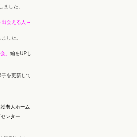
しました。
～出会える人
～
しました。
動会
」
編をUPし
様子を
更新して
護老人ホーム
護センター