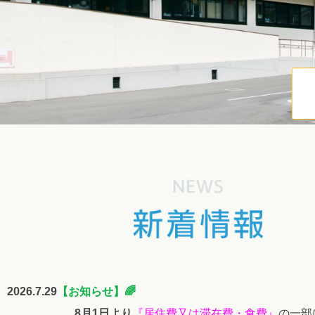
2026.7.29
【
お知
らせ】🌈
8月1日より
『居住費又は滞在費・食費』
の一部