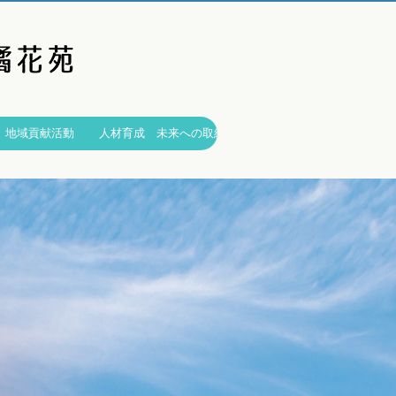
地域貢献活動
人材育成 未来への取組み
（正社員）
福祉局
福祉局コラム