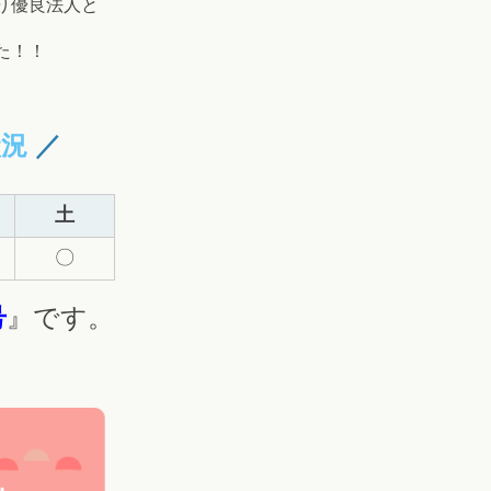
り優良法人と
た！！
況
／
土
〇
号
』です。
。