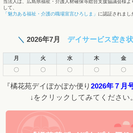
当法人は、広島県福祉・介護人材確保等総合支援協議会様よ
して、
「魅力ある福祉・介護の職場宣言ひろしま」
に認証されまし
＼
2026年7
月
デイサービス空き状
月
火
水
木
金
〇
〇
〇
〇
〇
『橘花苑デイぽかぽか便り
2026
年７
月
↓をクリックしてみてください