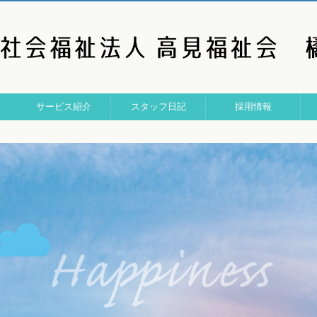
サービス紹介
スタッフ日記
採用情報
特別養護老人ホーム
ショートステイ
デイサービス
居宅介護支援
Q&A
スタッフ日記（2026）
スタッフ日記（2025）
スタッフ日記（2024）
スタッフインタビュー
働きやすさへの取組み
特養介護士（正職員）
特養介護士（パート）
理学療法士・作業療法士